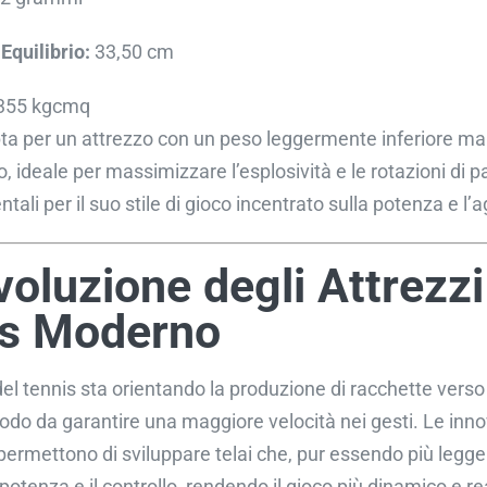
Equilibrio:
33,50 cm
355 kgcmq
ta per un attrezzo con un peso leggermente inferiore ma
o, ideale per massimizzare l’esplosività e le rotazioni di pa
ali per il suo stile di gioco incentrato sulla potenza e l’a
voluzione degli Attrezzi
is Moderno
el tennis sta orientando la produzione di racchette verso
odo da garantire una maggiore velocità nei gesti. Le inno
ermettono di sviluppare telai che, pur essendo più legger
 potenza e il controllo, rendendo il gioco più dinamico e re