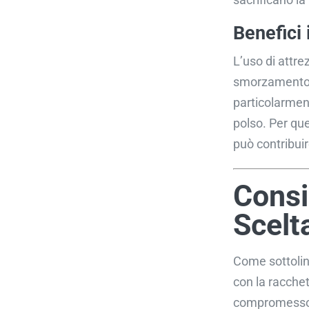
Benefici 
L’uso di attre
smorzamento de
particolarment
polso. Per que
può contribuire
Consi
Scelt
Come sottolin
con la racchet
compromesso tr