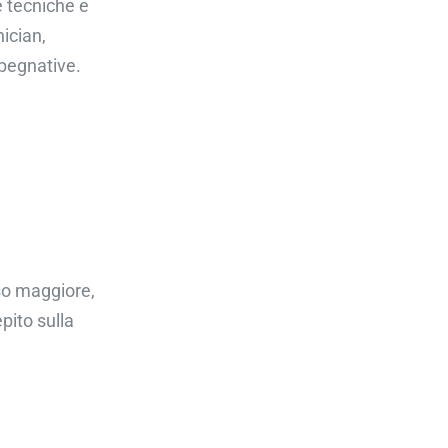
e tecniche e
nician,
mpegnative.
so maggiore,
pito sulla