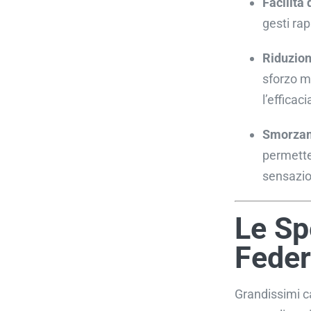
Facilità 
gesti rap
Riduzion
sforzo m
l’efficaci
Smorzame
permette
sensazion
Le Sp
Feder
Grandissimi c