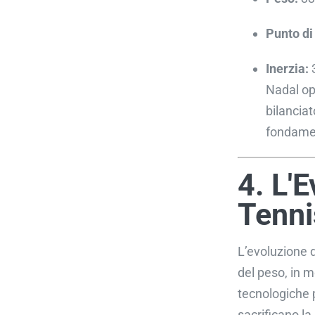
Punto di 
Inerzia:
Nadal op
bilanciat
fondament
4. L'E
Tenn
L’evoluzione d
del peso, in m
tecnologiche p
sacrificano la