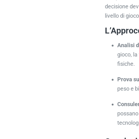
decisione dev
livello di gioc
L’Approcc
Analisi 
gioco, l
fisiche.
Prova s
peso e b
Consulen
possano 
tecnolog