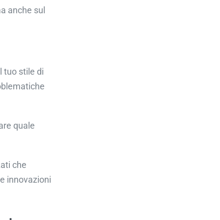
ma anche sul
tuo stile di
roblematiche
care quale
zati che
me innovazioni