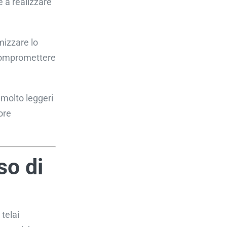
e a realizzare
mizzare lo
 compromettere
i molto leggeri
ore
so di
telai