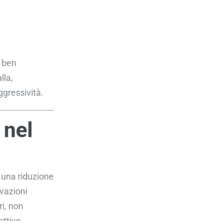
 ben
lla,
ggressività.
 nel
 una riduzione
vazioni
i, non
attivo.