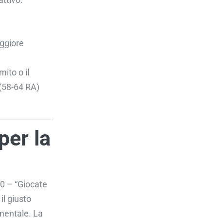
aggiore
mito o il
 (58-64 RA)
per la
0 – “Giocate
il giusto
amentale. La