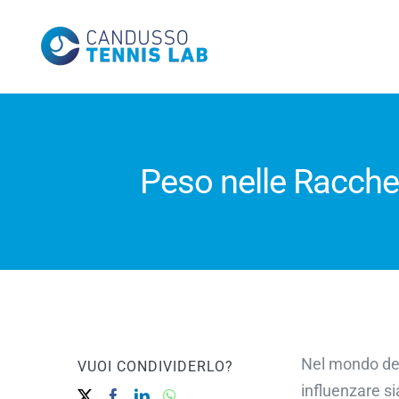
Salta
al
contenuto
Peso nelle Racchet
Nel mondo del
VUOI CONDIVIDERLO?
influenzare sia