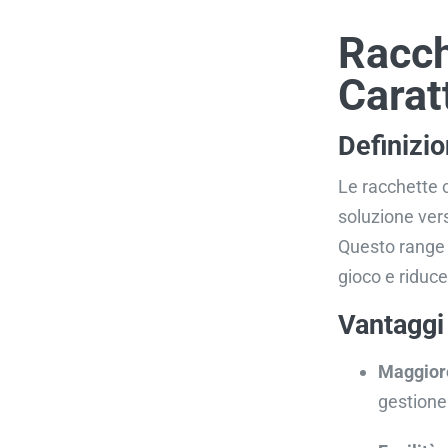
Racch
Carat
Definizio
Le racchette
soluzione vers
Questo range p
gioco e riduc
Vantaggi
Maggior
gestione 