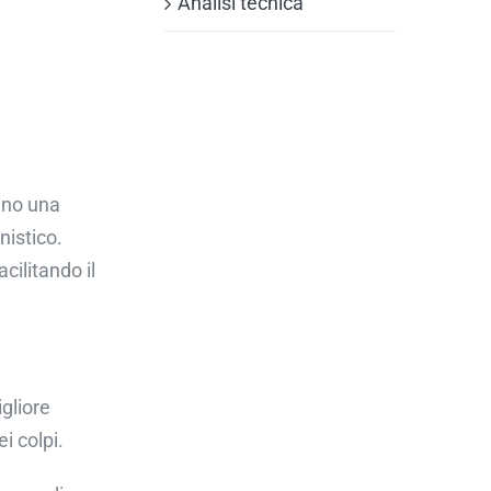
Analisi tecnica
ano una
nistico.
cilitando il
gliore
i colpi.