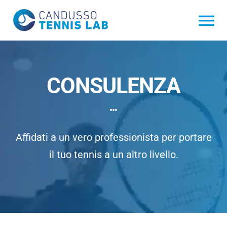
Salta
al
Tog
contenuto
Nav
ANDREA CANDUSSO
CONSULENZA
SERVIZI
Hyper Strings
online shop
Affidati a un vero professionista per portare
il tuo tennis a un altro livello.