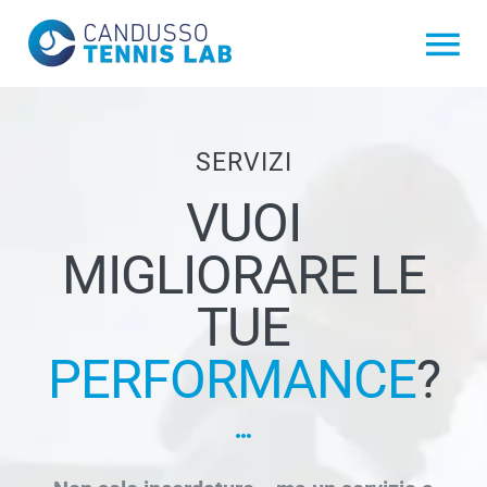
Salta
al
Tog
contenuto
Nav
ANDREA CANDUSSO
SERVIZI
SERVIZI
VUOI
MIGLIORARE LE
Hyper Strings
online shop
TUE
PERFORMANCE
?